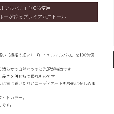
ルアルパカ」100%使用
ルーが誇るプレミアムストール
い（繊維の細い）『ロイヤルアルパカ』を100%使
。
く滑らかで自然なツヤと光沢が特徴です。
上品さを併せ持つ優れものです。
うに首に巻いたりとコーディネートも多彩に楽しめま
ワイトカラー。
利です。