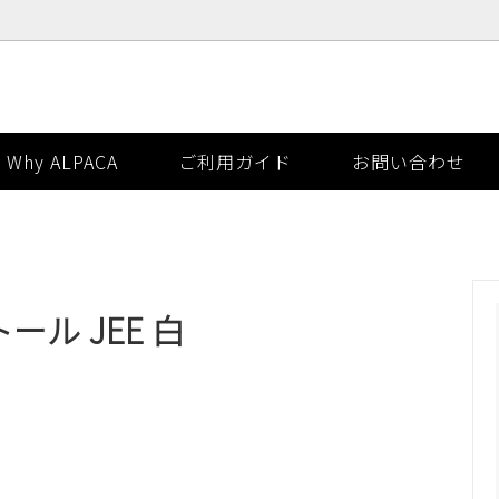
ー
帽子・手袋
Why ALPACA
ご利用ガイド
お問い合わせ
ーナ
ール JEE 白